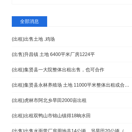
全部消息
(出租)出售土地 .鸡场
(出售)升昌镇 土地 6400平米厂房1224平
(出租)集贤县一大院整体出租出售，也可合作
(出租)集贤县永林养殖场 土地 11000平米整体出租或合伙经营
(出租)虎林市阿北乡旱田2000亩出租
(出租)出租双鸭山市锦山镇得18晌水田
(出售)出售水面带厂房用地共14公顷，另旱田20公顷（价格面议)