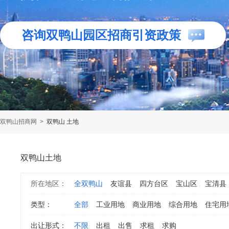
咨询双鸭山园区招商引资政策
双鸭山招商网
>
双鸭山 土地
双鸭山土地
所在地区：
全双鸭山
友谊县
四方台区
宝山区
宝清县
类型：
全部
工业用地
商业用地
综合用地
住宅用
出让形式：
不限
出租
出售
求租
求购